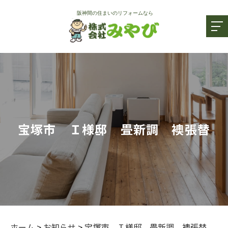
宝塚市 Ｉ様邸 畳新調 襖張替
ホーム
>
お知らせ
>
宝塚市 Ｉ様邸 畳新調 襖張替