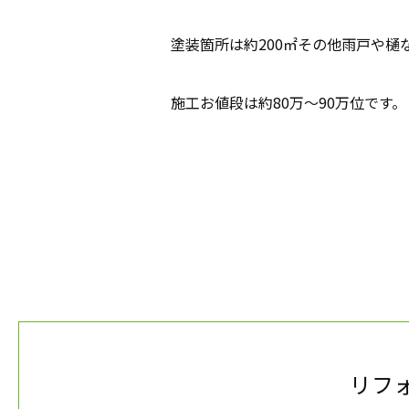
塗装箇所は約200㎡その他雨戸や樋
施工お値段は約80万～90万位です
リフ