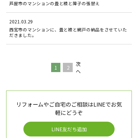
芦屋市のマンションの畳と襖と障子の張替え
2021.03.29
西宮市のマンションに、畳と襖と網戸の納品をさせていた
だきました。
次
投
1
2
へ
稿
の
ペ
リフォームやご自宅のご相談はLINEでお気
ー
軽にどうぞ
ジ
LINE友だち追加
送